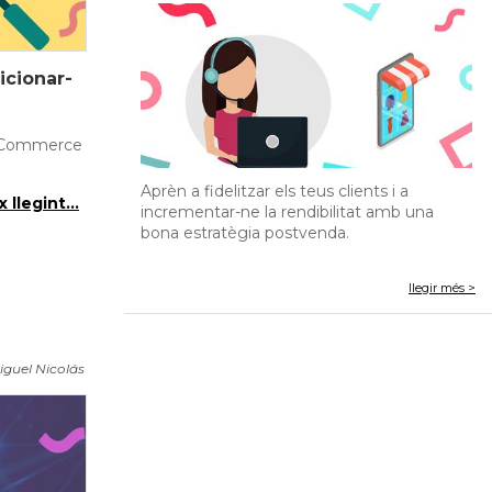
icionar-
n eCommerce
Aprèn a fidelitzar els teus clients i a
 llegint...
incrementar-ne la rendibilitat amb una
bona estratègia postvenda.
llegir més >
iguel Nicolás