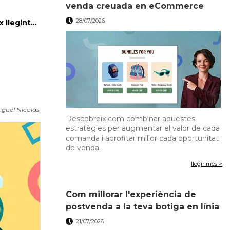
venda creuada en eCommerce
28/07/2026
 llegint...
iguel Nicolás
Descobreix com combinar aquestes
estratègies per augmentar el valor de cada
comanda i aprofitar millor cada oportunitat
de venda.
llegir més >
Com millorar l'experiència de
postvenda a la teva botiga en línia
21/07/2026