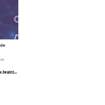
 de
 de
 llegint...