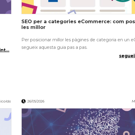
SEO per a categories eCommerce: com pos
les millor
Per posicionar millor les pàgines de categoria en u
segueix aquesta guia pas a pas.
nt...
segueix
icolás
M
26/05/2026