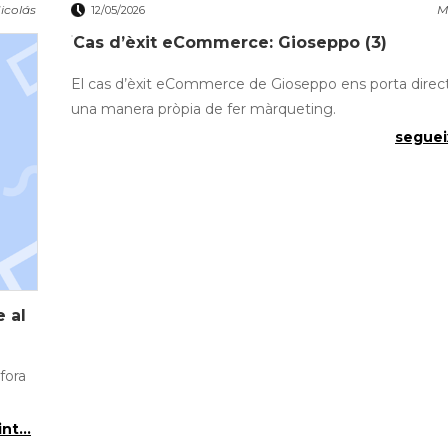
icolás
M
12/05/2026
Cas d’èxit eCommerce: Gioseppo (3)
El cas d’èxit eCommerce de Gioseppo ens porta dire
una manera pròpia de fer màrqueting.
segueix
 al
fora
nt...