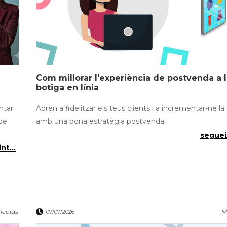
Com millorar l'experiència de postvenda a l
botiga en línia
ntar
Aprèn a fidelitzar els teus clients i a incrementar-ne la 
 de
amb una bona estratègia postvenda.
segueix
nt...
icolás
M
07/07/2026