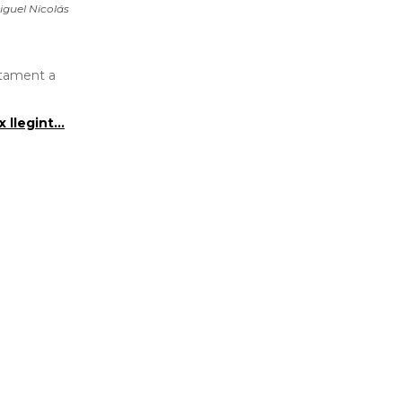
iguel Nicolás
ctament a
 llegint...