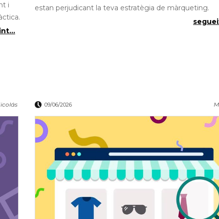
t i
estan perjudicant la teva estratègia de màrqueting.
ctica.
segueix
nt...
icolás
M
09/06/2026