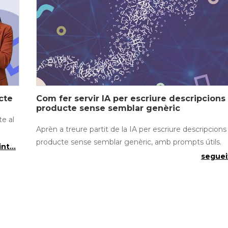
cte
Com fer servir IA per escriure descripcions
producte sense semblar genèric
e al
Aprèn a treure partit de la IA per escriure descripcions
producte sense semblar genèric, amb prompts útils.
nt...
segueix