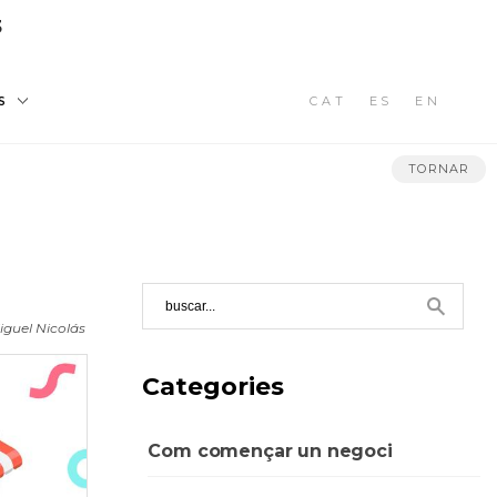
3
CAT
ES
EN
S
TORNAR
iguel Nicolás
Categories
Com començar un negoci