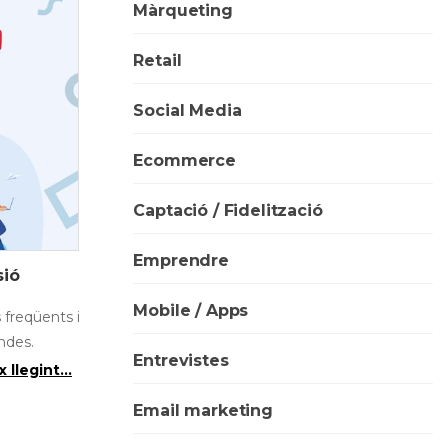
Màrqueting
Retail
Social Media
Ecommerce
Captació / Fidelització
Emprendre
sió
Mobile / Apps
 freqüents i
endes.
Entrevistes
 llegint...
Email marketing