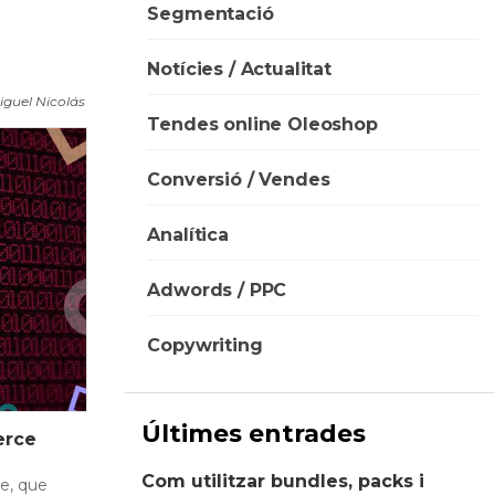
Segmentació
Notícies / Actualitat
iguel Nicolás
Tendes online Oleoshop
Conversió / Vendes
Analítica
Adwords / PPC
Copywriting
Últimes entrades
erce
Com utilitzar bundles, packs i
ce, que