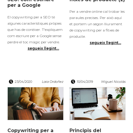
per a Google
Per a vendre online cal trobar les
El copywriting per a SEO té
paraules precises. Per això aquí
algunes característiques pròpies
et portem un segon lliurament
que has de conèixer. T'expliquem
de copywriting per a fitxes de
com escriure per a Google sense
producte.
perdre el toc màgic per vendre.
segueix llegint...
segueix llegint...
23/04/2020
Laia Ordoñez
10/04/2019
Miguel Nicolás
Copywriting per a
Principis del