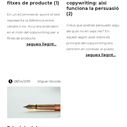
fitxes de producte (1)
copywriting: així
funciona la persuasió
(2)
En un eCommerce, sovint el text
representa la diferència entre
Creus que podries persuadir algú
vendre o no. Avui ens endinsem
del qual no en saps res? En
en el món del copywriting per a
aquest segon post sobre els
fitxes de producte.
principis del copywriting ens
segueix llegint...
centrem en conèixer al públic.
segueix llegint...
08/04/2019
Miguel Nicolás