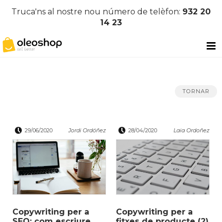
Truca'ns al nostre nou número de telèfon:
932 20
14 23
TORNAR
29/06/2020
Jordi Ordóñez
28/04/2020
Laia Ordoñez
Copywriting per a
Copywriting per a
SEO: com escriure
fitxes de producte (2)