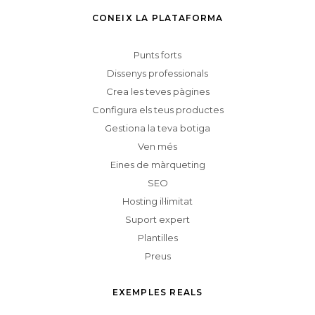
CONEIX LA PLATAFORMA
Punts forts
Dissenys professionals
Crea les teves pàgines
Configura els teus productes
Gestiona la teva botiga
Ven més
Eines de màrqueting
SEO
Hosting il·limitat
Suport expert
Plantilles
Preus
EXEMPLES REALS