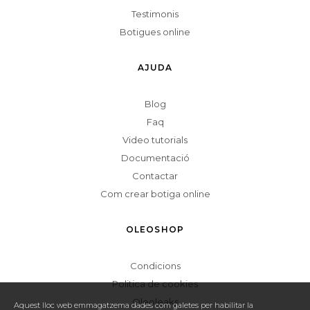
Testimonis
Botigues online
AJUDA
Blog
Faq
Video tutorials
Documentació
Contactar
Com crear botiga online
OLEOSHOP
Condicions
Politica de cookies
Oleoleaks
Aquest lloc web emmagatzema dades com galetes per habilitar la