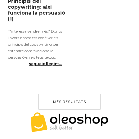
Principis del
copywriting: així
funciona la persuasió
(1)
T'interessa vendre més? Doncs
llavors necessites conèixer els
principis del copywriting per
entendre com funciona la
persuasió en els teus textos.
segueix llegint...
MÉS RESULTATS