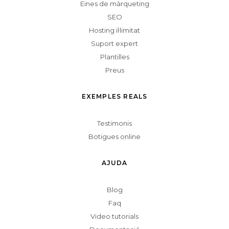
Eines de màrqueting
SEO
Hosting il·limitat
Suport expert
Plantilles
Preus
EXEMPLES REALS
Testimonis
Botigues online
AJUDA
Blog
Faq
Video tutorials