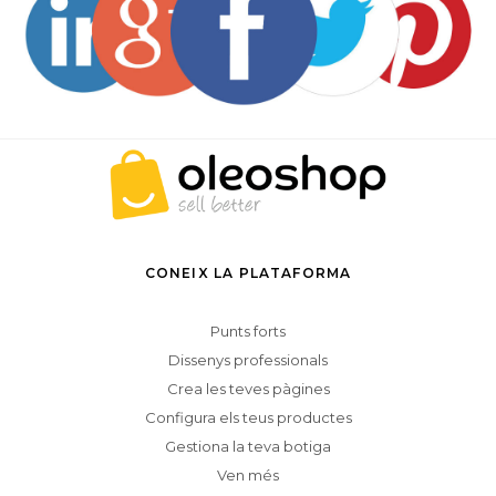
CONEIX LA PLATAFORMA
Punts forts
Dissenys professionals
Crea les teves pàgines
Configura els teus productes
Gestiona la teva botiga
Ven més