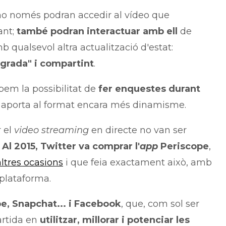
 no només podran accedir al vídeo que
ant;
també podran interactuar amb ell
de
 qualsevol altra actualització d'estat:
grada" i compartint
.
em la possibilitat de
fer enquestes durant
 li aporta al format encara més dinamisme.
 el
video streaming
en directe no van ser
.
Al 2015, Twitter va comprar l'
app
Periscope
,
altres ocasions
i que feia exactament això, amb
 plataforma.
, Snapchat... i Facebook
, que, com sol ser
artida en
utilitzar, millorar i potenciar les