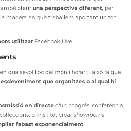
també oferir
una perspectiva diferent
, per
la manera en què treballem aportant un toc
ots utilitzar
Facebook Live.
ments
n qualsevol lloc del món i horari; i això fa que
n esdeveniment que organitzes o al qual hi
nsmissió en directe
d'un congrés, conferència
l·leccions, o fins i tot crear
showrooms
pliar l'abast exponencialment
.