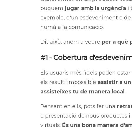
puguem
jugar amb la urgència
i 
exemple, d'un esdeveniment o de 
humà a la comunicació.
Dit això, anem a veure
per a què p
#1 - Cobertura d'esdeveni
Els usuaris més fidels poden estar e
els resulti impossible
assistir a u
assisteixes tu de manera local
.
Pensant en ells, pots fer una
retra
o presentació de nous productes i co
virtuals.
És una bona manera d'am