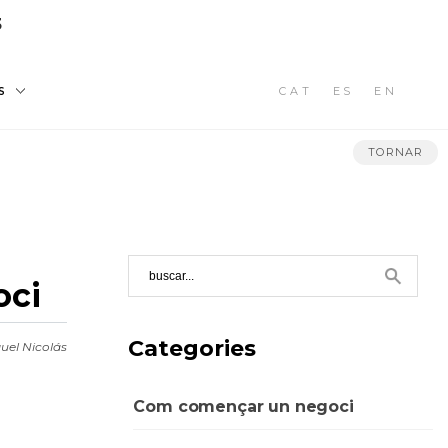
3
CAT
ES
EN
S
TORNAR
oci
Categories
uel Nicolás
Com començar un negoci