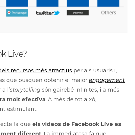
ok Live?
dels recursos més atractius
per als usuaris i,
es que busquen obtenir el major
engagement
 a l’
storytelling
són gairebé infinites, i a més
ra molt efectiva
. A més de tot això,
nt estimulant.
irecte fa que
els vídeos de Facebook Live es
lment diferent
. La immediatesa fa que