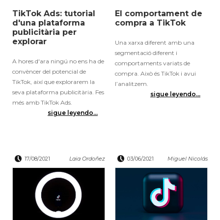
TikTok Ads: tutorial
El comportament de
d'una plataforma
compra a TikTok
publicitària per
explorar
Una xarxa diferent amb una
segmentació diferent i
A hores d'ara ningú no ens ha de
comportaments variats de
convèncer del potencial de
compra. Això és TikTok i avui
TikTok, així que explorarem la
l’analitzem.
seva plataforma publicitària. Fes
sigue leyendo...
més amb TikTok Ads.
sigue leyendo...
17/08/2021
Laia Ordoñez
03/06/2021
Miguel Nicolás