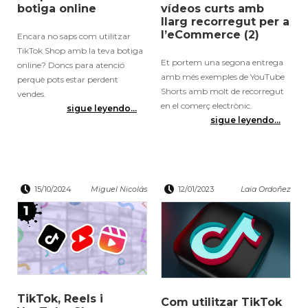
botiga online
vídeos curts amb
llarg recorregut per a
l’eCommerce (2)
Encara no saps com utilitzar
TikTok Shop amb la teva botiga
Et portem una segona entrega
online? Doncs para atenció
amb més exemples de YouTube
perquè pots estar perdent
Shorts amb molt de recorregut
vendes.
en el comerç electrònic.
sigue leyendo...
sigue leyendo...
15/10/2024
Miguel Nicolás
12/01/2023
Laia Ordoñez
TikTok, Reels i
Com utilitzar TikTok