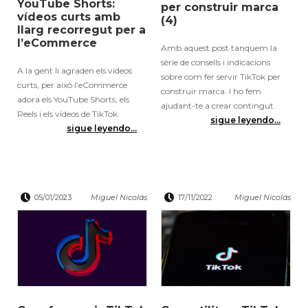
YouTube Shorts:
per construir marca
vídeos curts amb
(4)
llarg recorregut per a
l’eCommerce
Amb aquest post tanquem la
sèrie de consells i indicacions
A la gent li agraden els vídeos
sobre com fer servir TikTok per
curts, per això l’eCommerce
construir marca. I ho fem
adora els YouTube Shorts, els
ajudant-te a crear contingut.
Reels i els vídeos de TikTok.
sigue leyendo...
sigue leyendo...
05/01/2023
Miguel Nicolás
17/11/2022
Miguel Nicolás