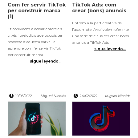
Com fer servir TikTok
TikTok Ads: com
per construir marca
crear (bons) anuncis
(1)
Entrem a la part creativa de
Et convidem a deixar enrere els
l'assumpte. Avui volem oferir-te
clixés i prejudicis que puguis tenir
una sèrie de claus per crear bons
respecte d’aquesta xarxa i a
anuncis a TikTok Ads.
aprendre com fer servir TikTok
sigue leyendo...
per construir marca.
sigue leyendo...
19/05/2022
Miguel Nicolás
24/02/2022
Miguel Nicolás