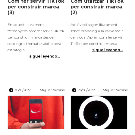
Com fer servir TikTok
Com utilitzar TikTok
per construir marca
per construir marca
(3)
(2)
En aquest lliurament
Aquí ve el segon lliurament
t'ensenyem com fer servir TikTok
sobre branding a la xarxa social
per construir marca des del
de moda. Aprèn com fer servir
contingut i rematar així la teva
TikTok per construir marca.
estratègia.
sigue leyendo...
sigue leyendo...
03/11/2022
Miguel Nicolás
26/05/2022
Miguel Nicolás