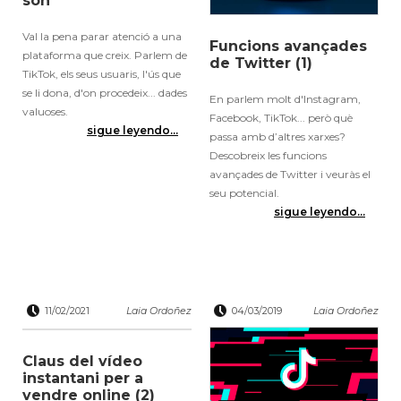
són
Val la pena parar atenció a una
Funcions avançades
plataforma que creix. Parlem de
de Twitter (1)
TikTok, els seus usuaris, l'ús que
se li dona, d'on procedeix... dades
En parlem molt d'Instagram,
valuoses.
Facebook, TikTok... però què
sigue leyendo...
passa amb d’altres xarxes?
Descobreix les funcions
avançades de Twitter i veuràs el
seu potencial.
sigue leyendo...
11/02/2021
Laia Ordoñez
04/03/2019
Laia Ordoñez