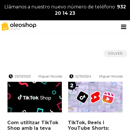
Llámanos a nuestro nuevo número de teléfono:
932
20 14 23
VOLVER
25/03/2025
Miguel Nicolás
22/10/2024
Miguel Nicolás
Com utilitzar TikTok
TikTok, Reels i
Shop amb la teva
YouTube Shorts: