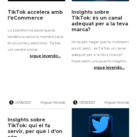
TikTok accelera amb
Insights sobre
l'eCommerce
TikTok: és un canal
adequat per a la teva
marca?
La plataforma social que és
tendència cerca la monetització
No es pot negar que fa moltíssim
en el comerç electrònic: TikTok
soroll, però... és TikTok un canal
vol vendre online.
adequat per a la teva marca?
sigue leyendo...
N’extraiem uns quants insights.
sigue leyendo...
01/06/2021
Miguel Nicolás
13/05/2021
Miguel Nicolás
Insights sobre
TikTok: qui el fa
servir, per què i d'on