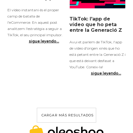
Claus del vídeo
TikTok: l'app de
instantani per a
vídeo que ho peta
vendre online (2)
entre la Generació Z
El vídeo instantani és el proper
Avui et parlem de TikTok, l'app
camp de batalla de
de vídeo d'origen xinès que ho
l'eCommerce. En aquest post
està petant entre la Generació Z i
analitzem l'estratègia a seguir a
que està deixant desfasat a
TikTok, el seu principal impulsor.
YouTube. Coneix-la!
sigue leyendo...
sigue leyendo...
CARGAR MÁS RESULTADOS