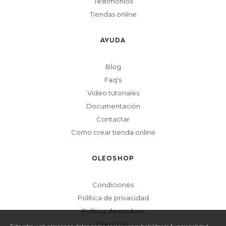
Testimonios
Tiendas online
AYUDA
Blog
Faq's
Vídeo tutoriales
Documentación
Contactar
Como crear tienda online
OLEOSHOP
Condiciones
Política de privacidad
Política de cookies
Oleoleaks