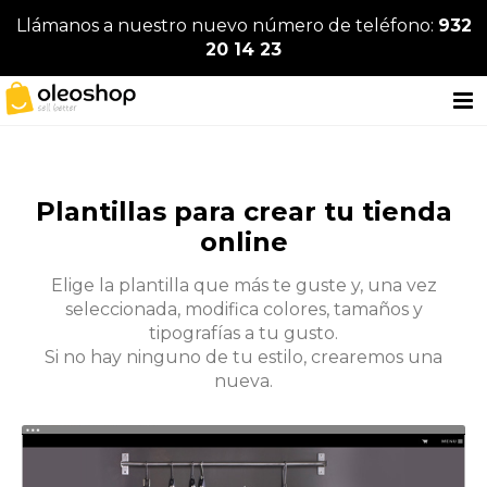
Llámanos a nuestro nuevo número de teléfono:
932
20 14 23
Plantillas para crear tu tienda
online
Elige la plantilla que más te guste y, una vez
seleccionada, modifica colores, tamaños y
tipografías a tu gusto.
Si no hay ninguno de tu estilo, crearemos una
nueva.