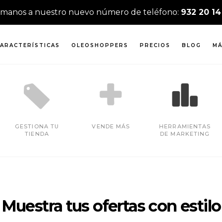
ámanos a nuestro nuevo número de teléfono:
932 20 14
ARACTERÍSTICAS
OLEOSHOPPERS
PRECIOS
BLOG
MÁ
GESTIONA TU
VENDE MÁS
HERRAMIENTAS
TIENDA
DE MARKETING
Muestra tus ofertas con estilo