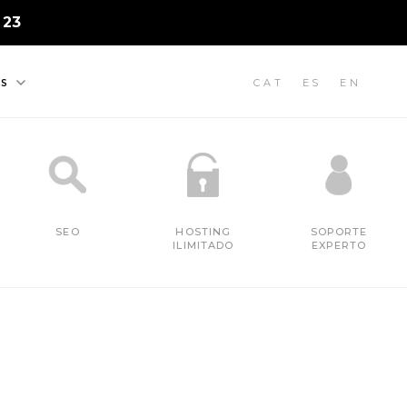
 23
CAT
ES
EN
S
SEO
HOSTING
SOPORTE
ILIMITADO
EXPERTO