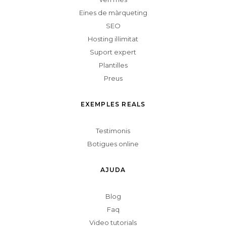
Eines de màrqueting
SEO
Hosting il·limitat
Suport expert
Plantilles
Preus
EXEMPLES REALS
Testimonis
Botigues online
AJUDA
Blog
Faq
Video tutorials