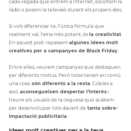
cada vegada que entrem a Internet, escoltem la
ràdio o posem la televisió durant els propers dies.
Si vols diferenciar-te, l'única fórmula que
realment val, l'eina més potent, és
la creativitat
.
En aquest post repassem
algunes idees molt
creatives per a campanyes de Black Friday
.
Entre elles, veurem campanyes que destaquen
per diferents motius. Però totes tenen en comú
una cosa:
són diferents a la resta
. Gràcies a
això,
aconsegueixen despertar l'interès
i
treure els usuaris de la ceguesa que acabem
per desenvolupar tots davant de
tanta sobre-
impactació publicitària
.
Idees molt creatives per a la teva