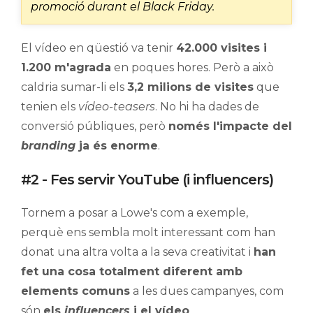
promoció durant el Black Friday.
El vídeo en qüestió va tenir
42.000 visites i
1.200 m'agrada
en poques hores. Però a això
caldria sumar-li els
3,2 milions de visites
que
tenien els
vídeo-teasers
. No hi ha dades de
conversió públiques, però
només l'impacte del
branding
ja és enorme
.
#2 - Fes servir YouTube (i influencers)
Tornem a posar a Lowe's com a exemple,
perquè ens sembla molt interessant com han
donat una altra volta a la seva creativitat i
han
fet una cosa totalment diferent amb
elements comuns
a les dues campanyes, com
són
els
influencers
i el vídeo
.