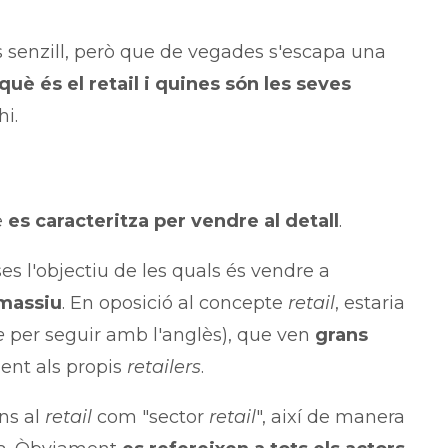
 senzill, però que de vegades s'escapa una
què és el retail i quines són les seves
i.
e
es caracteritza per vendre al detall
.
s l'objectiu de les quals és vendre a
 massiu
. En oposició al concepte
retail
, estaria
e
per seguir amb l'anglès), que ven
grans
ment als propis
retailers
.
ns al
retail
com "sector
retail
", així de manera