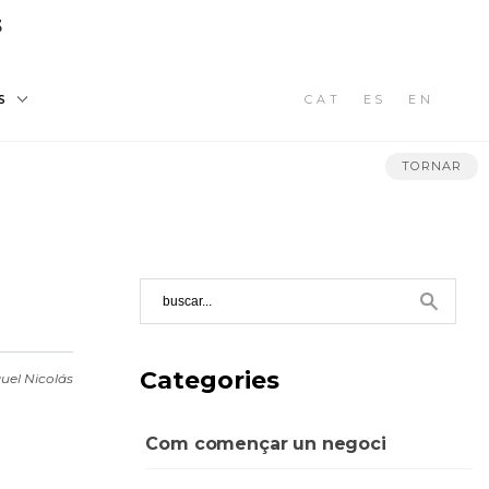
3
CAT
ES
EN
S
TORNAR
Categories
uel Nicolás
Com començar un negoci