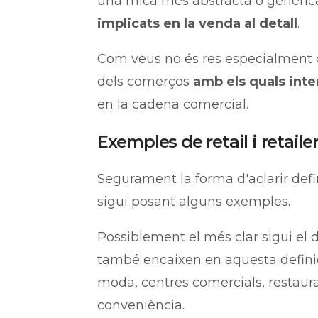
una mica més abstracta o genèri
implicats en la venda al detall
.
Com veus no és res especialment co
dels comerços
amb els quals int
en la cadena comercial.
Exemples de retail i retaile
Segurament la forma d'aclarir def
sigui posant alguns exemples.
Possiblement el més clar sigui el 
també encaixen en aquesta defini
moda, centres comercials, restaur
conveniència.