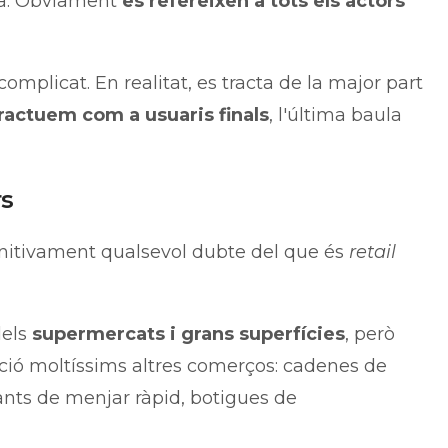
ca. Òbviament
es refereixen a tots els actors
mplicat. En realitat, es tracta de la major part
eractuem com a usuaris
finals
, l'última baula
rs
initivament qualsevol dubte del que és
retail
dels
supermercats i grans superfícies
, però
ció moltíssims altres comerços: cadenes de
ants de menjar ràpid, botigues de