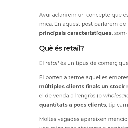
Avui aclarirem un concepte que és
mica. En aquest post parlarem de
principals característiques,
som-h
Què és retail?
El
retail
és un tipus de comerç qu
El porten a terme aquelles emprese
múltiples clients finals un stock
el de venda a l'engròs (o
wholesal
quantitats a pocs clients
, típica
Moltes vegades apareixen mencio