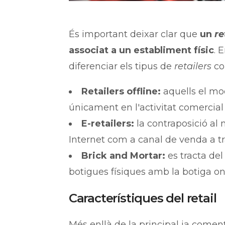
És important deixar clar que
un
re
associat a un establiment físic
. 
diferenciar els tipus de
retailers
co
Retailers offline:
aquells el mo
únicament en l'activitat comercial 
E-retailers:
la contraposició al 
Internet com a canal de venda a t
Brick and Mortar:
es tracta del
botigues físiques amb la botiga on
Característiques del retail
Més enllà de la principal ja comenta