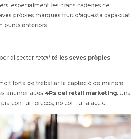
lers
, especialment les grans cadenes de
ves pròpies marques fruit d'aquesta capacitat
punts anteriors.
er al sector
retail
té les seves pròpies
olt forta de treballar la captació de manera
n les anomenades
4Rs del retail marketing
. Una
ompra com un procés, no com una acció.