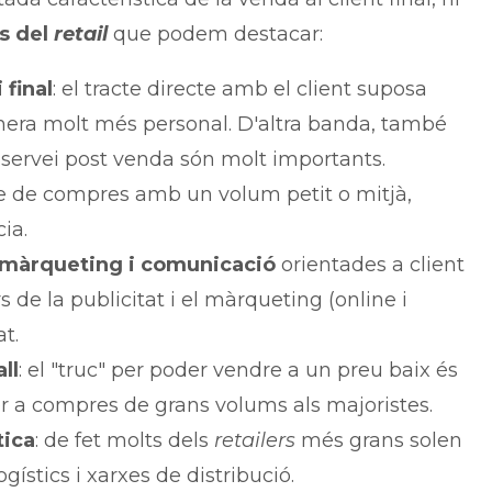
es del
retail
que podem destacar:
 final
: el tracte directe amb el client suposa
nera molt més personal. D'altra banda, també
el servei post venda són molt importants.
-se de compres amb un volum petit o mitjà,
ia.
 màrqueting i comunicació
orientades a client
de la publicitat i el màrqueting (online i
t.
ll
: el "truc" per poder vendre a un preu baix és
er a compres de grans volums als majoristes.
tica
: de fet molts dels
retailers
més grans solen
gístics i xarxes de distribució.