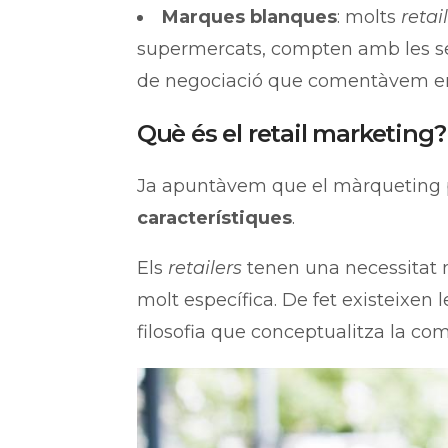
Marques blanques
: molts
retai
supermercats, compten amb les se
de negociació que comentàvem en 
Què és el retail marketing?
Ja apuntàvem que el màrqueting p
característiques
.
Els
retailers
tenen una necessitat m
molt específica. De fet existeixe
filosofia que conceptualitza la c