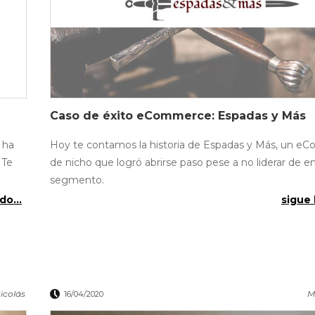
Caso de éxito eCommerce: Espadas y Más
 ha
Hoy te contamos la historia de Espadas y Más, un 
 Te
de nicho que logró abrirse paso pese a no liderar de e
segmento.
do...
sigue 
icolás
M
16/04/2020