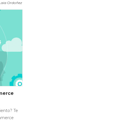
Laia Ordoñez
merce
iento? Te
ommerce