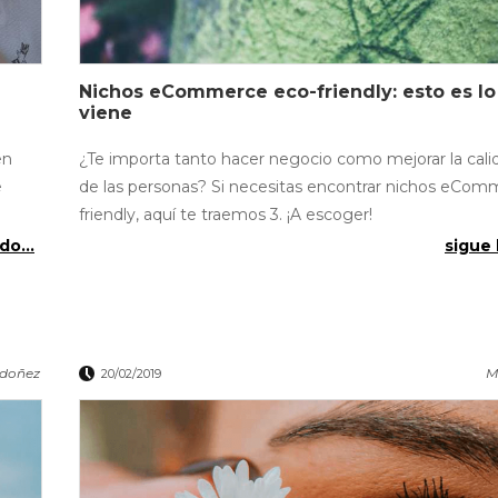
Nichos eCommerce eco-friendly: esto es l
viene
en
¿Te importa tanto hacer negocio como mejorar la cali
e
de las personas? Si necesitas encontrar nichos eCom
friendly, aquí te traemos 3. ¡A escoger!
do...
sigue 
rdoñez
M
20/02/2019