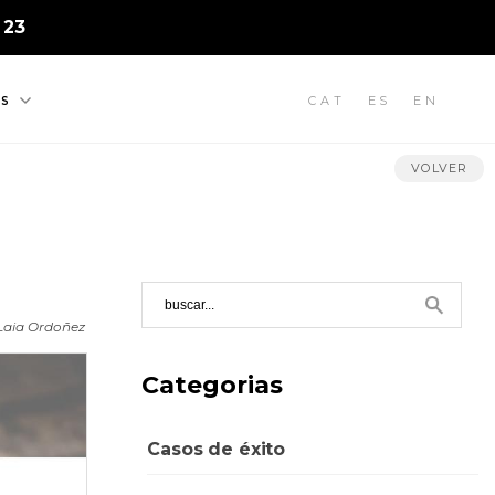
 23
CAT
ES
EN
S
VOLVER
Laia Ordoñez
Categorias
Casos de éxito