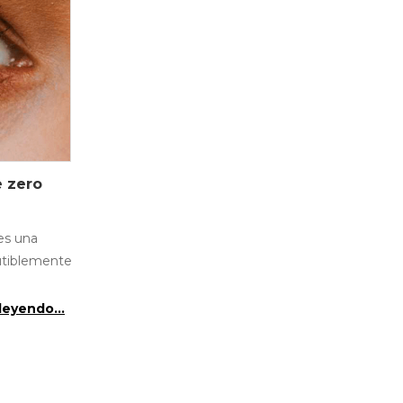
 zero
es una
utiblemente
leyendo...