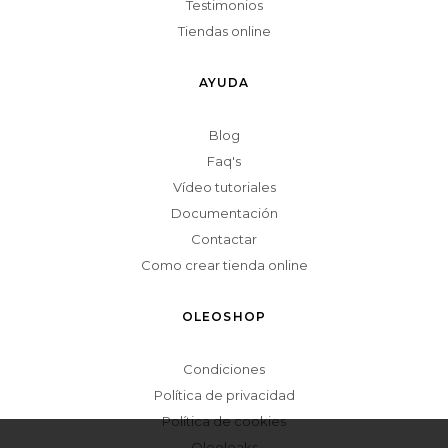
Testimonios
Tiendas online
AYUDA
Blog
Faq's
Vídeo tutoriales
Documentación
Contactar
Como crear tienda online
OLEOSHOP
Condiciones
Política de privacidad
Política de cookies
Oleoleaks