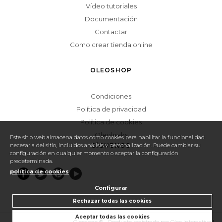
Vídeo tutoriales
Documentación
Contactar
Como crear tienda online
OLEOSHOP
Condiciones
Política de privacidad
Política de cookies
Oleoleaks
Este sitio web almacena datos como cookies para habilitar la funcionalidad
necesaria del sitio, incluidos análisis y personalización. Puede cambiar su
SÍGUENOS
configuración en cualquier momento o aceptar la configuración
predeterminada.
política de cookies
Configurar
Rechazar todas las cookies
Aceptar todas las cookies
Configurar cookies