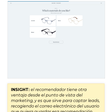
INSIGHT:
el recomendador tiene otra
ventaja desde el punto de vista del
marketing, y es que sirve para captar leads,
recogiendo el correo electrónico del usuario
que quiera guardar esa recomendación.