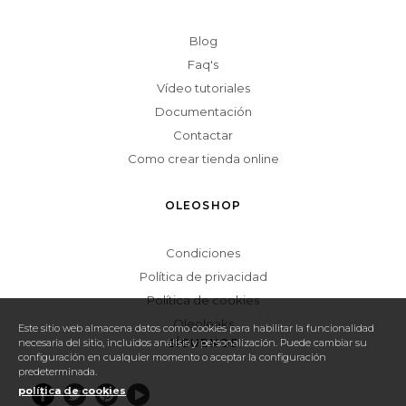
Blog
Faq's
Vídeo tutoriales
Documentación
Contactar
Como crear tienda online
OLEOSHOP
Condiciones
Política de privacidad
Política de cookies
Oleoleaks
Este sitio web almacena datos como cookies para habilitar la funcionalidad
SÍGUENOS
necesaria del sitio, incluidos análisis y personalización. Puede cambiar su
configuración en cualquier momento o aceptar la configuración
predeterminada.
política de cookies