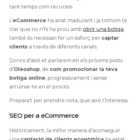
tant temps com recursos.
L’
eCommerce
ha anat madurant i ja tothom té
clar que no n’hi ha prou amb
obrir una botiga
;
també és necessari fer un esforç per
captar
clients
a través de diferents canals.
Doncs d’això et parlarem en els pròxims posts
d’
Oleoshop
, de
com promocionar la teva
botiga online
, progressivament i sense
arruïnar-te en el procés.
Prepara’t per prendre nota, que això t’interessa.
SEO per a eCommerce
Històricament, la millor manera d’aconseguir
una
captació de clients econòmica
ha estat