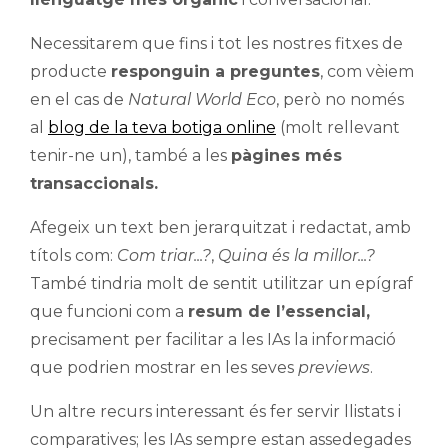
Necessitarem que fins i tot les nostres fitxes de
producte
responguin a preguntes
, com vèiem
en el cas de
Natural World Eco
, però no només
al
blog de la teva botiga online
(molt rellevant
tenir-ne un), també a les
pàgines més
transaccionals.
Afegeix un text ben jerarquitzat i redactat, amb
títols com:
Com triar...?
,
Quina és la millor...?
També tindria molt de sentit utilitzar un epígraf
que funcioni com a
resum de l’essencial,
precisament per facilitar a les IAs la informació
que podrien mostrar en les seves
previews
.
Un altre recurs interessant és fer servir llistats i
comparatives; les IAs sempre estan assedegades