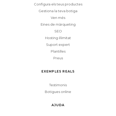
Configura els teus productes
Gestiona la teva botiga
Ven més
Eines de màrqueting
SEO
Hosting il·limitat
Suport expert
Plantilles
Preus
EXEMPLES REALS
Testimonis
Botigues online
AJUDA