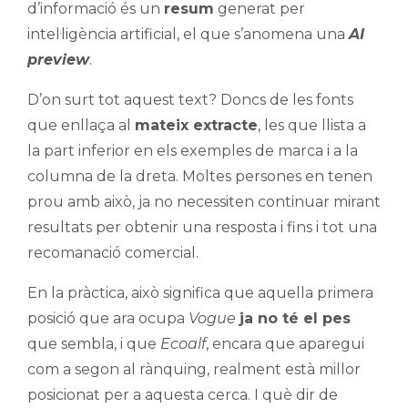
d’informació és un
resum
generat per
intel·ligència artificial, el que s’anomena una
AI
preview
.
D’on surt tot aquest text? Doncs de les fonts
que enllaça al
mateix extracte
, les que llista a
la part inferior en els exemples de marca i a la
columna de la dreta. Moltes persones en tenen
prou amb això, ja no necessiten continuar mirant
resultats per obtenir una resposta i fins i tot una
recomanació comercial.
En la pràctica, això significa que aquella primera
posició que ara ocupa
Vogue
ja no té el pes
que sembla, i que
Ecoalf
, encara que aparegui
com a segon al rànquing, realment està millor
posicionat per a aquesta cerca. I què dir de