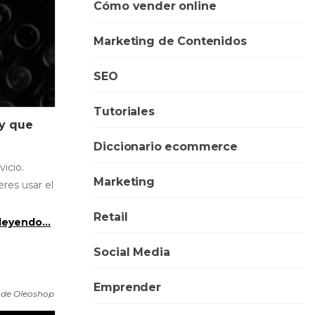
Cómo vender online
Marketing de Contenidos
SEO
Tutoriales
ay que
Diccionario ecommerce
icio.
Marketing
res usar el
Retail
leyendo...
Social Media
Emprender
 de Oleoshop