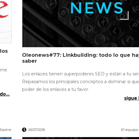
los
Oleonews#77: Linkbuilding: todo lo que h
saber
iene
Los enlaces tienen superpoderes SEO y están a tu serv
Repasamos los principales conceptos a dominar si quie
poder de los enlaces a tu favor.
do...
sigue 
Sastre
El equipo
26/07/2016