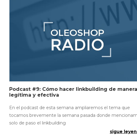
Podcast #9: Cómo hacer linkbuilding de maner
legítima y efectiva
En el podcast de esta semana ampliaremos el tema que
tocamos brevemente la semana pasada donde menciona
solo de paso el linkbuilding
sigue leyen