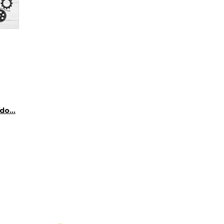
do...