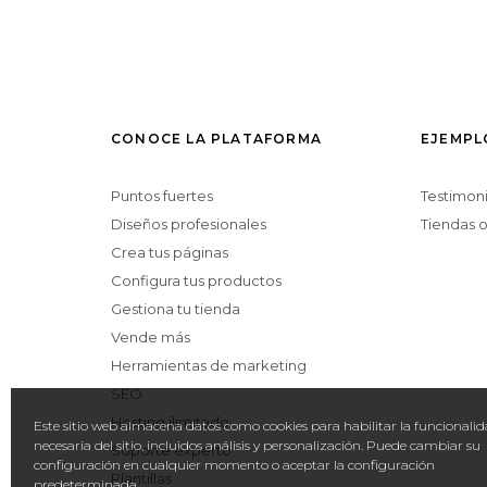
CONOCE LA PLATAFORMA
EJEMPL
Puntos fuertes
Testimon
Diseños profesionales
Tiendas o
Crea tus páginas
Configura tus productos
Gestiona tu tienda
Vende más
Herramientas de marketing
SEO
Hosting ilimitado
Este sitio web almacena datos como cookies para habilitar la funcionali
necesaria del sitio, incluidos análisis y personalización. Puede cambiar su
Soporte experto
configuración en cualquier momento o aceptar la configuración
Plantillas
predeterminada.