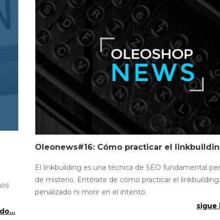
a
Oleonews#16: Cómo practicar el linkbuildi
El linkbuilding es una técnica de SEO fundamental pe
de misterio. Entérate de cómo practicar el linkbuilding 
mos
penalizado ni morir en el intento.
sigue 
do...