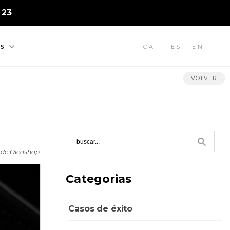
 23
CAT
ES
EN
S
VOLVER
 de Oleoshop
Categorias
Casos de éxito