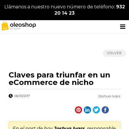
Llámanos a nuestro nuevo número de teléfono:
932
20 14 23
VOLVER
Claves para triunfar en un
eCommerce de nicho
06/03/2017
Joshua Ivars
En el post de hoy
Joshua Ivars
, responsable