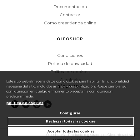
Documentación
Contactar
Como crear tienda online
OLEOSHOP
Condiciones
Política de privacidad
Política de cookies
Oleoleaks
Este sitio web almacena datos como cookies para habilitar la funcionalidad
necesaria del sitio, incluidos análisis y personalización. Puede cambiar su
SÍGUENOS
configuración en cualquier momento o aceptar la configuración
predeterminada.
política de cookies
Configurar
Rechazar todas las cookies
Aceptar todas las cookies
Configurar cookies
Oleoshop ® - Producto registrado por Oleo Interactive |