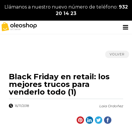
Llámanos a nuestro nuevo número de teléfono:
932
20 14 23
VOLVER
Black Friday en retail: los
mejores trucos para
venderlo todo (1)
16/11/2018
Laia Ordoñez