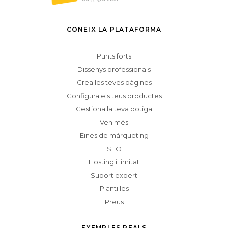
CONEIX LA PLATAFORMA
Punts forts
Dissenys professionals
Crea les teves pàgines
Configura els teus productes
Gestiona la teva botiga
Ven més
Eines de màrqueting
SEO
Hosting il·limitat
Suport expert
Plantilles
Preus
EXEMPLES REALS