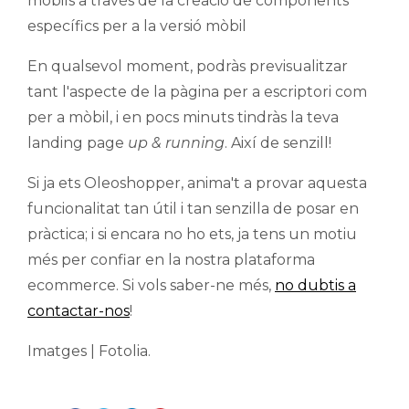
mòbils a través de la creació de components
específics per a la versió mòbil
En qualsevol moment, podràs previsualitzar
tant l'aspecte de la pàgina per a escriptori com
per a mòbil, i en pocs minuts tindràs la teva
landing page
up & running
. Així de senzill!
Si ja ets Oleoshopper, anima't a provar aquesta
funcionalitat tan útil i tan senzilla de posar en
pràctica; i si encara no ho ets, ja tens un motiu
més per confiar en la nostra plataforma
ecommerce. Si vols saber-ne més,
no dubtis a
contactar-nos
!
Imatges | Fotolia.