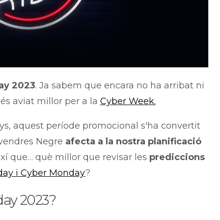
day 2023
. Ja sabem que encara no ha arribat ni
és aviat millor per a la
Cyber Week.
s, aquest període promocional s'ha convertit
Divendres Negre
afecta a la nostra planificació
ixí que… què millor que revisar les
prediccions
iday i Cyber Monday
?
day 2023?