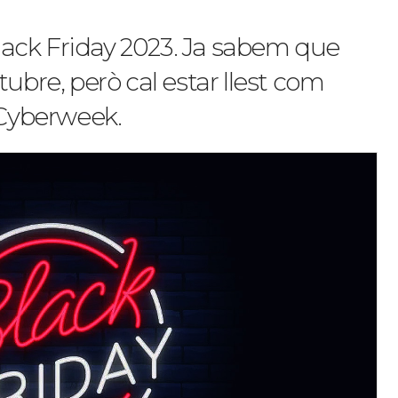
ack Friday 2023. Ja sabem que
tubre, però cal estar llest com
 Cyberweek.