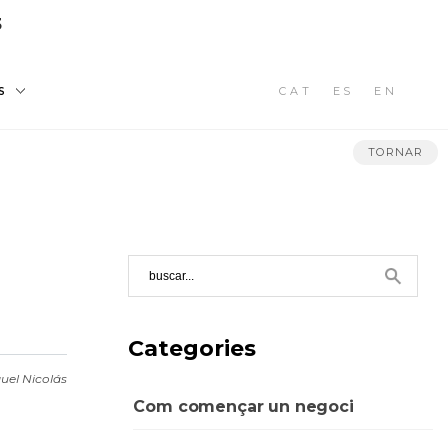
3
CAT
ES
EN
S
TORNAR
Categories
uel Nicolás
Com començar un negoci