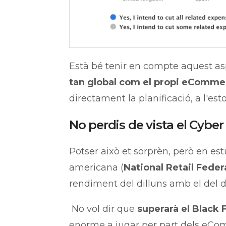
Està bé tenir en compte aquest as
tan global com el propi eComme
directament la planificació, a l'estoc
No perdis de vista el Cybe
Potser això et sorprèn, però en est
americana (
National Retail Feder
rendiment del dilluns amb el del d
No vol dir que
superarà el Black 
enorme a jugar per part dels eCo