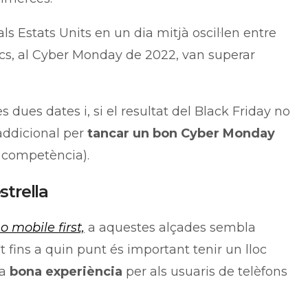
ls Estats Units en un dia mitjà oscil·len entre
cs, al Cyber Monday de 2022, van superar
 dues dates i, si el resultat del Black Friday no
 addicional per
tancar un bon Cyber Monday
 competència).
strella
o mobile first,
a aquestes alçades sembla
 fins a quin punt és important tenir un lloc
na
bona experiència
per als usuaris de telèfons