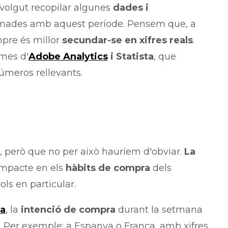
 volgut recopilar algunes
dades i
ionades amb aquest període. Pensem que, a
mpre és millor
secundar-se en xifres reals
.
rmes d'
Adobe Analytics
i Statista
, que
meros rellevants.
però que no per això hauríem d'obviar.
La
impacte en els
hàbits de compra
dels
ls en particular.
ta
, la
intenció de compra
durant la setmana
. Per exemple: a Espanya o França, amb xifres