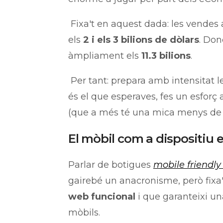
Fixa't en aquest dada: les vendes a
els
2 i els 3 bilions de dòlars
. Don
àmpliament els
11.3 bilions
.
Per tant: prepara amb intensitat les
és el que esperaves, fes un esforç
(que a més té una mica menys de
El mòbil com a dispositiu e
Parlar de botigues
mobile friendly 
gairebé un anacronisme, però fixa't
web funcional
i que garanteixi u
mòbils.