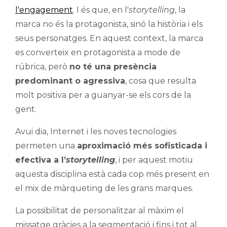
l'engagement
. I és que, en l'
storytelling
, la
marca no és la protagonista, sinó la història i els
seus personatges. En aquest context, la marca
es converteix en protagonista a mode de
rúbrica, però
no té una presència
predominant o agressiva
, cosa que resulta
molt positiva per a guanyar-se els cors de la
gent.
Avui dia, Internet i les noves tecnologies
permeten una
aproximació més sofisticada i
efectiva a l’
storytelling
, i per aquest motiu
aquesta disciplina està cada cop més present en
el mix de màrqueting de les grans marques.
La possibilitat de personalitzar al màxim el
missatge gràcies a la segmentació i fins i tot al