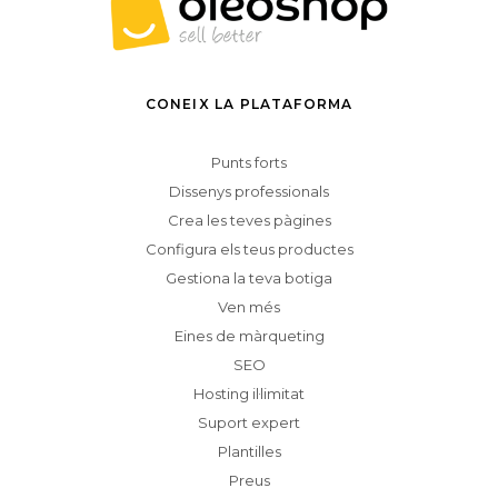
CONEIX LA PLATAFORMA
Punts forts
Dissenys professionals
Crea les teves pàgines
Configura els teus productes
Gestiona la teva botiga
Ven més
Eines de màrqueting
SEO
Hosting il·limitat
Suport expert
Plantilles
Preus