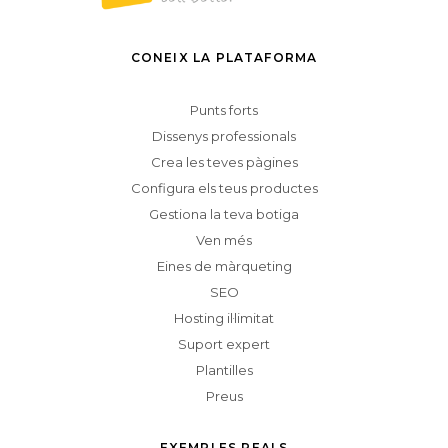
CONEIX LA PLATAFORMA
Punts forts
Dissenys professionals
Crea les teves pàgines
Configura els teus productes
Gestiona la teva botiga
Ven més
Eines de màrqueting
SEO
Hosting il·limitat
Suport expert
Plantilles
Preus
EXEMPLES REALS