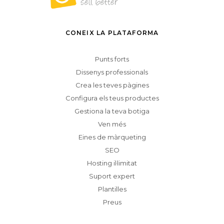
CONEIX LA PLATAFORMA
Punts forts
Dissenys professionals
Crea les teves pàgines
Configura els teus productes
Gestiona la teva botiga
Ven més
Eines de màrqueting
SEO
Hosting il·limitat
Suport expert
Plantilles
Preus