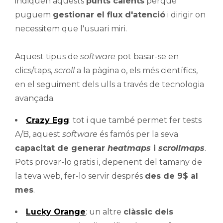
indiquen aquests
punts calents
perquè
puguem
gestionar el flux d'atenció
i dirigir on
necessitem que l'usuari miri.
Aquest tipus de
software
pot basar-se en
clics/taps,
scroll
a la pàgina o, els més científics,
en el seguiment dels ulls a través de tecnologia
avançada.
Crazy Egg
: tot i que també permet fer tests
A/B, aquest
software
és famós per la seva
capacitat de generar
heatmaps
i
scrollmaps
.
Pots provar-lo gratis i, depenent del tamany de
la teva web, fer-lo servir després
des de 9$ al
mes
.
Lucky Orange
: un altre
clàssic dels