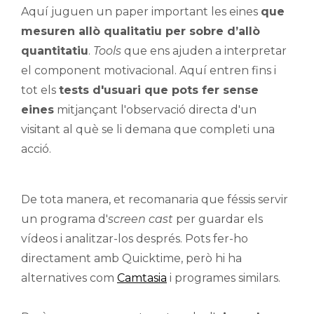
Aquí juguen un paper
important les eines
que
mesuren allò qualitatiu per sobre d’allò
quantitatiu
.
Tools
que ens ajuden a interpretar
el component motivacional. Aquí entren fins i
tot els
tests d'usuari que pots fer sense
eines
mitjançant l'observació directa d'un
visitant al què se li demana que completi una
acció.
De tota manera, et recomanaria que féssis servir
un programa d'
screen cast
per guardar els
vídeos i analitzar-los després. Pots fer-ho
directament amb Quicktime, però hi ha
alternatives com
Camtasia
i programes similars.