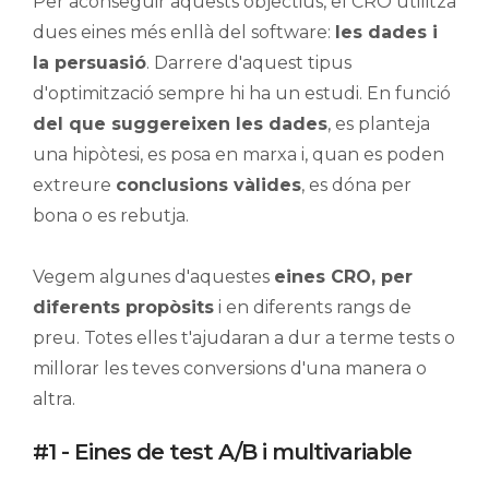
Per aconseguir aquests objectius, el CRO utilitza
dues eines més enllà del software:
les dades i
la persuasió
. Darrere d'aquest tipus
d'optimització sempre hi ha un estudi. En funció
del que suggereixen les dades
, es planteja
una hipòtesi, es posa en marxa i, quan es poden
extreure
conclusions vàlides
, es dóna per
bona o es rebutja.
Vegem algunes d'aquestes
eines CRO, per
diferents propòsits
i en diferents rangs de
preu. Totes elles t'ajudaran a dur a terme tests o
millorar les teves conversions d'una manera o
altra.
#1 - Eines de test A/B i multivariable