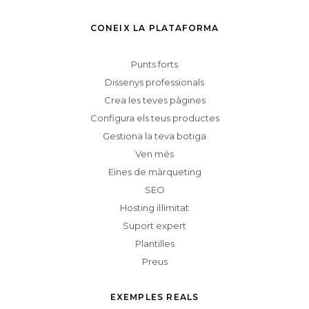
CONEIX LA PLATAFORMA
Punts forts
Dissenys professionals
Crea les teves pàgines
Configura els teus productes
Gestiona la teva botiga
Ven més
Eines de màrqueting
SEO
Hosting il·limitat
Suport expert
Plantilles
Preus
EXEMPLES REALS