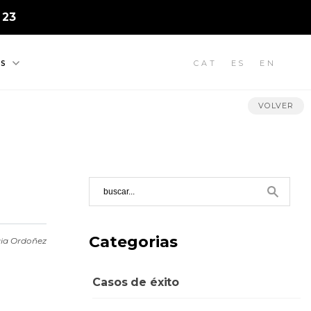
 23
CAT
ES
EN
S
VOLVER
Categorias
ia Ordoñez
Casos de éxito