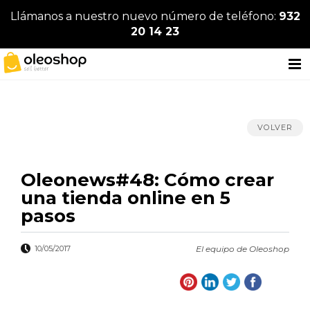
Llámanos a nuestro nuevo número de teléfono:
932
20 14 23
VOLVER
Oleonews#48: Cómo crear
una tienda online en 5
pasos
10/05/2017
El equipo de Oleoshop