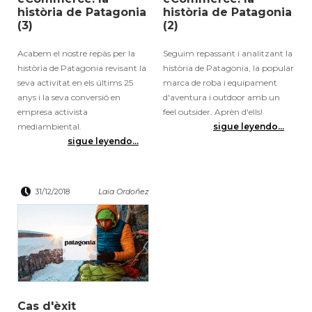
història de Patagonia
història de Patagonia
(3)
(2)
Acabem el nostre repàs per la
Seguim repassant i analitzant la
història de Patagonia revisant la
història de Patagonia, la popular
seva activitat en els últims 25
marca de roba i equipament
anys i la seva conversió en
d'aventura i outdoor amb un
empresa activista
feel outsider. Aprèn d'ells!
mediambiental.
sigue leyendo...
sigue leyendo...
31/12/2018
Laia Ordoñez
Cas d'èxit