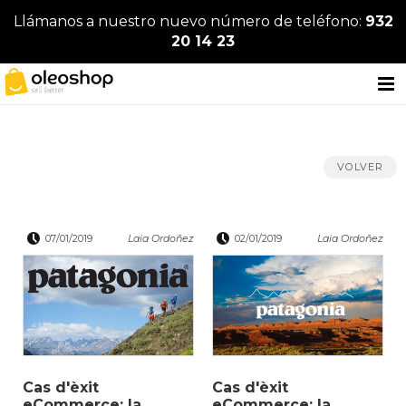
Llámanos a nuestro nuevo número de teléfono:
932
20 14 23
VOLVER
07/01/2019
Laia Ordoñez
02/01/2019
Laia Ordoñez
Cas d'èxit
Cas d'èxit
eCommerce: la
eCommerce: la