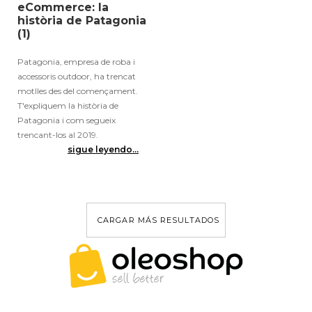
eCommerce: la
història de Patagonia
(1)
Patagonia, empresa de roba i
accessoris outdoor, ha trencat
motlles des del començament.
T'expliquem la història de
Patagonia i com segueix
trencant-los al 2019.
sigue leyendo...
CARGAR MÁS RESULTADOS