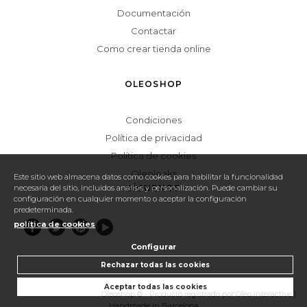
Documentación
Contactar
Como crear tienda online
OLEOSHOP
Condiciones
Política de privacidad
Política de cookies
Oleoleaks
Este sitio web almacena datos como cookies para habilitar la funcionalidad
necesaria del sitio, incluidos análisis y personalización. Puede cambiar su
SÍGUENOS
configuración en cualquier momento o aceptar la configuración
predeterminada.
política de cookies
Configurar
Rechazar todas las cookies
Aceptar todas las cookies
Configurar cookies
Oleoshop ® - Producto registrado por Oleo Interactive |
Handmade in Barcelona