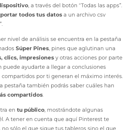
dispositivo
, a través del botón “Todas las apps”.
portar todos tus datos
a un archivo csv
.
r nivel de análisis se encuentra en la pestaña
lamados
Súper Pines
, pines que aglutinan una
, clics, impresiones
y otras acciones por parte
n puede ayudarte a llegar a conclusiones
 compartidos por ti generan el máximo interés.
ta pestaña también podrás saber cuáles han
más compartidos
.
ntra en
tu público
, mostrándote algunas
él. A tener en cuenta que aquí Pinterest te
, no sólo el que sigue tus tableros sino el que