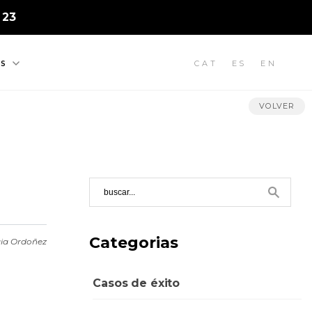
 23
CAT
ES
EN
S
VOLVER
Categorias
ia Ordoñez
Casos de éxito