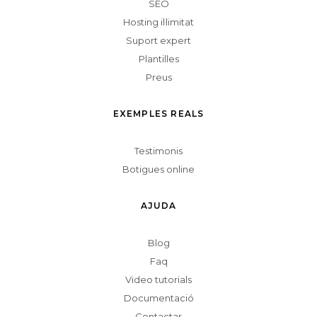
SEO
Hosting il·limitat
Suport expert
Plantilles
Preus
EXEMPLES REALS
Testimonis
Botigues online
AJUDA
Blog
Faq
Video tutorials
Documentació
Contactar