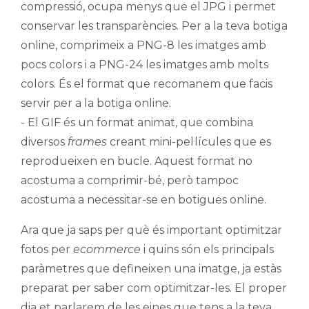
compressió, ocupa menys que el JPG i permet
conservar les transparències. Per a la teva botiga
online, comprimeix a PNG-8 les imatges amb
pocs colors i a PNG-24 les imatges amb molts
colors. És el format que recomanem que facis
servir per a la botiga online.
- El GIF és un format animat, que combina
diversos
frames
creant mini-pel·lícules que es
reprodueixen en bucle. Aquest format no
acostuma a comprimir-bé, però tampoc
acostuma a necessitar-se en botigues online.
Ara que ja saps per què és important optimitzar
fotos per
ecommerce
i quins són els principals
paràmetres que defineixen una imatge, ja estàs
preparat per saber com optimitzar-les. El proper
dia et parlarem de les eines que tens a la teva