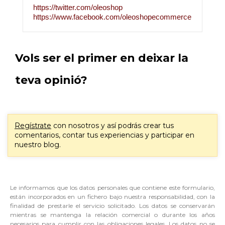
https://twitter.com/oleoshop
https://www.facebook.com/oleoshopecommerce
Vols ser el primer en deixar la
teva opinió?
Regístrate
con nosotros y así podrás crear tus
comentarios, contar tus experiencias y participar en
nuestro blog.
Le informamos que los datos personales que contiene este formulario,
están incorporados en un fichero bajo nuestra responsabilidad, con la
finalidad de prestarle el servicio solicitado. Los datos se conservarán
mientras se mantenga la relación comercial o durante los años
necesarios para cumplir con las obligaciones legales. Los datos no se