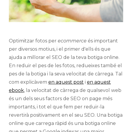
Optimitzar fotos per
ecommerce
és important
per diversos motius, i el primer d'ells és que
ajuda a millorar el SEO de la teva botiga online.
En reduir el pes de les fotos, redueixes també el
pes de la botiga i la seva velocitat de càrrega. Tal
com explicàvem
en aquest post
i
en aquest
ebook
, la velocitat de càrrega de qualsevol web
és un dels seus factors de SEO on page més
importants, i tot el que fem per reduir-la
revertirà positivament en el seu SEO. Una botiga
online que carrega ràpid és una botiga online
que permet a Google indexar una major