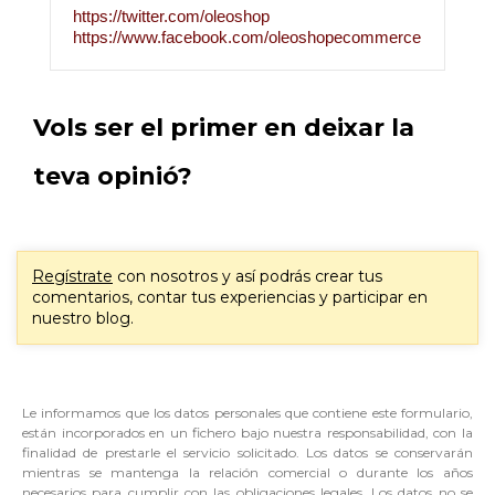
https://twitter.com/oleoshop
https://www.facebook.com/oleoshopecommerce
Vols ser el primer en deixar la
teva opinió?
Regístrate
con nosotros y así podrás crear tus
comentarios, contar tus experiencias y participar en
nuestro blog.
Le informamos que los datos personales que contiene este formulario,
están incorporados en un fichero bajo nuestra responsabilidad, con la
finalidad de prestarle el servicio solicitado. Los datos se conservarán
mientras se mantenga la relación comercial o durante los años
necesarios para cumplir con las obligaciones legales. Los datos no se