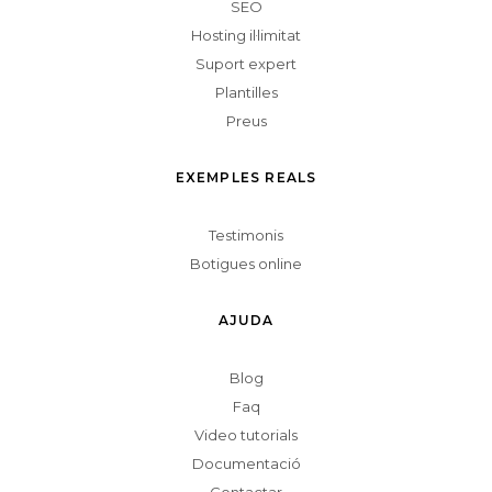
SEO
Hosting il·limitat
Suport expert
Plantilles
Preus
EXEMPLES REALS
Testimonis
Botigues online
AJUDA
Blog
Faq
Video tutorials
Documentació
Contactar