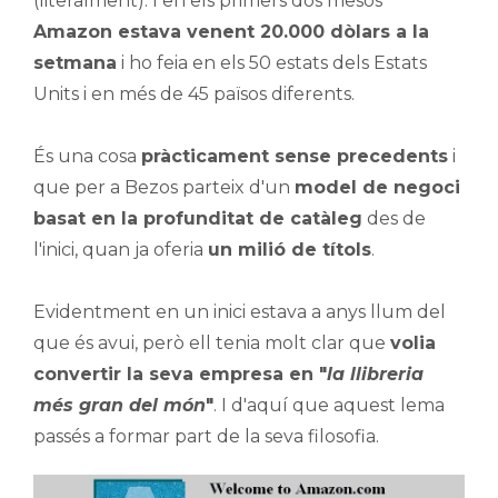
(literalment). I en els primers dos mesos
Amazon estava venent 20.000 dòlars a la
setmana
i ho feia en els 50 estats dels Estats
Units i en més de 45 països diferents.
És una cosa
pràcticament sense precedents
i
que per a Bezos parteix d'un
model de negoci
basat en la profunditat de catàleg
des de
l'inici, quan ja oferia
un milió de títols
.
Evidentment en un inici estava a anys llum del
que és avui, però ell tenia molt clar que
volia
convertir la seva empresa en "
la llibreria
més gran del món
"
. I d'aquí que aquest lema
passés a formar part de la seva filosofia.