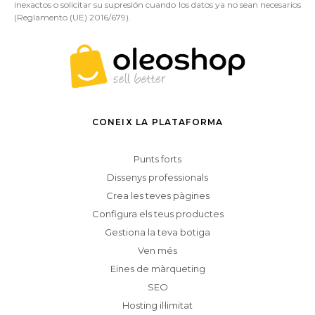
inexactos o solicitar su supresión cuando los datos ya no sean necesarios
(Reglamento (UE) 2016/679).
CONEIX LA PLATAFORMA
Punts forts
Dissenys professionals
Crea les teves pàgines
Configura els teus productes
Gestiona la teva botiga
Ven més
Eines de màrqueting
SEO
Hosting il·limitat