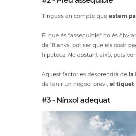
#2 - Preu assequible
Tingues en compte que
estem pa
El que és "assequible" ho és òbv
de 18 anys, pot ser que els costi p
hipoteca. No obstant això, pots ve
Aquest factor es desprendrà de
la
de tenir un negoci previ,
el tiquet
#3 - Nínxol adequat