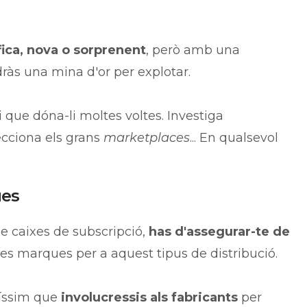
fica, nova o sorprenent
, però amb una
ndràs una mina d'or per explotar.
ui que dóna-li moltes voltes. Investiga
ecciona els grans
marketplaces
... En qualsevol
ues
de caixes de subscripció,
has d'assegurar-te de
es marques per a aquest tipus de distribució.
tíssim que
involucressis als fabricants
per