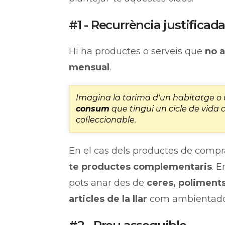
#1 - Recurrència justificad
Hi ha productes o serveis que
no 
mensual
.
Imagina la tarima d'un habitatge o 
consum
que tingui un cicle de vida c
col·leccionable.
En el cas dels productes de compr
te productes complementaris
. E
pots anar des de
ceres, poliment
articles de la llar
com ambientador