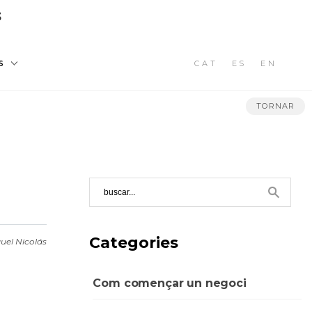
3
CAT
ES
EN
S
TORNAR
Categories
uel Nicolás
Com començar un negoci