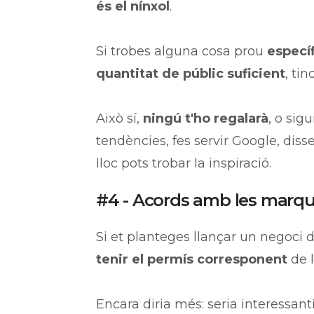
és el nínxol
.
Si trobes alguna cosa prou
especí
quantitat de públic suficient
, ti
Això sí,
ningú t'ho regalarà
, o sig
tendències, fes servir Google, diss
lloc pots trobar la inspiració.
#4 - Acords amb les marq
Si et planteges llançar un negoci 
tenir el permís corresponent
de l
Encara diria més: seria interessan