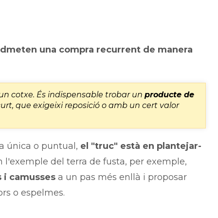
a
admeten una compra recurrent de manera
un cotxe. És indispensable trobar un
producte de
urt, que exigeixi reposició o amb un cert valor
a única o puntual,
el "truc" està en plantejar-
n l'exemple del terra de fusta, per exemple,
s i camusses
a un pas més enllà i proposar
s o espelmes.