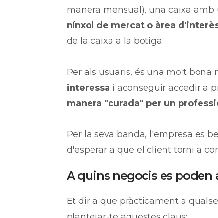
manera mensual), una caixa amb 
nínxol de mercat o àrea d'interè
de la caixa a la botiga.
Per als usuaris, és una molt bona
interessa
i aconseguir accedir a 
manera "curada" per un professi
Per la seva banda, l'empresa es be
d'esperar a que el client torni a co
A quins negocis es poden a
Et diria que pràcticament a qualsev
plantejar-te aquestes claus: