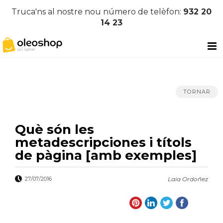
Truca'ns al nostre nou número de telèfon:
932 20
14 23
TORNAR
Què són les
metadescripciones i títols
de pàgina [amb exemples]
27/07/2016
Laia Ordoñez