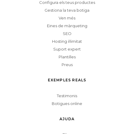
Configura els teus productes
Gestiona la teva botiga
Ven més
Eines de màrqueting
SEO
Hosting il·limitat
Suport expert
Plantilles
Preus
EXEMPLES REALS
Testimonis
Botigues online
AJUDA