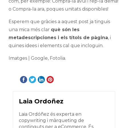
com, per exemple: Compra-la avui i rep-la demà!
o Compra-la ara, poques unitats disponibles!
Esperem que gràcies a aquest post ja tinguis
una mica més clar
què són les
metadescripciones i els títols de pàgina
, i
quines idees i elements cal que incloguin.
Imatges | Google, Fotolia.
Laia Ordoñez
Laia Ordóñez és experta en
copywriting i màrqueting de
continguts per a eCommerce. És