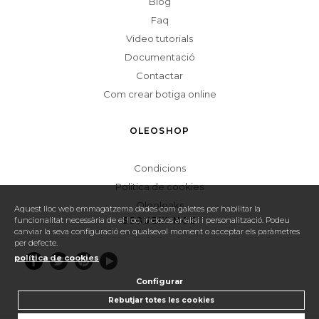
Blog
Faq
Video tutorials
Documentació
Contactar
Com crear botiga online
OLEOSHOP
Condicions
Politica de cookies
Oleoleaks
Aquest lloc web emmagatzema dades com galetes per habilitar la
SEGUEIX-NOS
funcionalitat necessària de el lloc, inclosos anàlisi i personalització. Podeu
canviar la seva configuració en qualsevol moment o acceptar els paràmetres
per defecte.
política de cookies
Configurar
Rebutjar totes les cookies