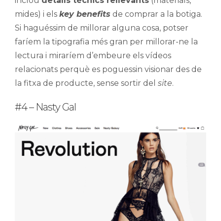
inclou
detalls tècnics rellevants
(materials,
mides) i els
key benefits
de comprar a la botiga.
Si haguéssim de millorar alguna cosa, potser
faríem la tipografia més gran per millorar-ne la
lectura i miraríem d’embeure els vídeos
relacionats perquè es poguessin visionar des de
la fitxa de producte, sense sortir del
site
.
#4 – Nasty Gal