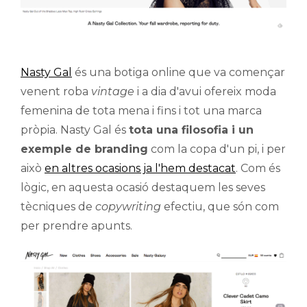
Nasty Gal
és una botiga online que va començar
venent roba
vintage
i a dia d'avui ofereix moda
femenina de tota mena i fins i tot una marca
pròpia. Nasty Gal és
tota una filosofia i un
exemple de branding
com la copa d'un pi, i per
això
en altres ocasions ja l'hem destacat
. Com és
lògic, en aquesta ocasió destaquem les seves
tècniques de
copywriting
efectiu, que són com
per prendre apunts.