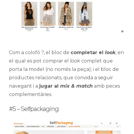
Com a colofó ?, el bloc de
completar el
look
, en
el qual es pot comprar el
look
complet que
porta la model (no només la peça); i el bloc de
productes relacionats, que convida a seguir
navegant i a
jugar al
mix & match
amb peces
complementàries.
#5 – Selfpackaging