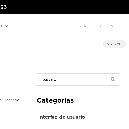
 23
CAT
ES
EN
S
VOLVER
Categorias
po Oleoshop
Interfaz de usuario