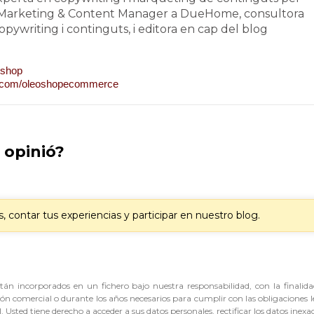
Marketing & Content Manager a DueHome, consultora
ywriting i continguts, i editora en cap del blog
eoshop
k.com/oleoshopecommerce
a opinió?
 contar tus experiencias y participar en nuestro blog.
án incorporados en un fichero bajo nuestra responsabilidad, con la finalidad
ión comercial o durante los años necesarios para cumplir con las obligaciones l
 Usted tiene derecho a acceder a sus datos personales, rectificar los datos inexac