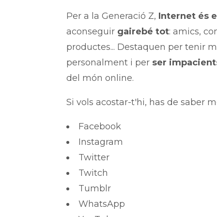
Per a la Generació Z,
Internet és e
aconseguir
gairebé tot
: amics, co
productes... Destaquen per tenir 
personalment i per
ser impacient
del món online.
Si vols acostar-t'hi, has de saber 
Facebook
Instagram
Twitter
Twitch
Tumblr
WhatsApp