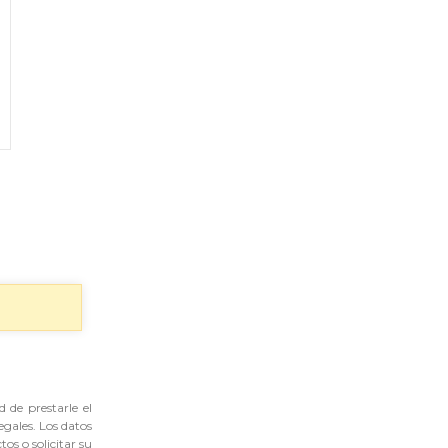
 de prestarle el
egales. Los datos
tos o solicitar su