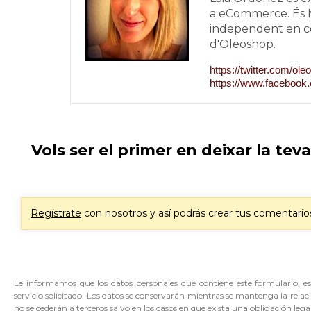
a eCommerce. És 
independent en cop
d'Oleoshop.
https://twitter.com/ol
https://www.faceboo
Vols ser el primer en deixar la tev
Regístrate
con nosotros y así podrás crear tus comentarios,
Le informamos que los datos personales que contiene este formulario, est
servicio solicitado. Los datos se conservarán mientras se mantenga la relac
no se cederán a terceros salvo en los casos en que exista una obligación legal.