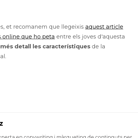
més, et recomanem que llegeixis
aquest article
s online que ho peta
entre els joves d'aquesta
més detall les característiques
de la
al.
z
xperta en copywriting i màrqueting de continguts per