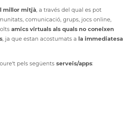
l millor mitjà
, a través del qual es pot
munitats, comunicació, grups, jocs online,
molts
amics virtuals als quals no coneixen
s
, ja que estan acostumats a
la immediatesa
moure't pels següents
serveis/apps
: