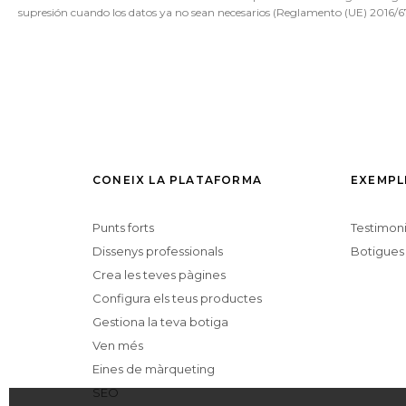
supresión cuando los datos ya no sean necesarios (Reglamento (UE) 2016/6
CONEIX LA PLATAFORMA
EXEMPL
Punts forts
Testimon
Dissenys professionals
Botigues
Crea les teves pàgines
Configura els teus productes
Gestiona la teva botiga
Ven més
Eines de màrqueting
SEO