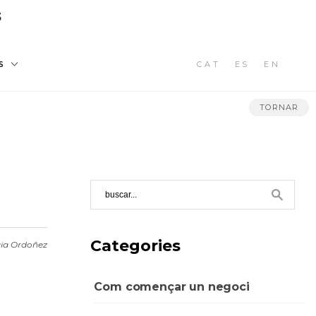
3
CAT
ES
EN
S
TORNAR
Categories
ia Ordoñez
Com començar un negoci